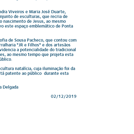
ndra Viveiros e Maria José Duarte,
njunto de esculturas, que recria de
 o nascimento de Jesus, ao mesmo
ivo este espaço emblemático de Ponta
 Sofia de Sousa Pacheco, que contou com
alharia "JR e Filhos" e dos artesãos
idencia a potencialidade do tradicional
es, ao mesmo tempo que projeta esta
úblico.
ultura natalícia, cuja iluminação foi da
stá patente ao público durante esta
a Delgada
02/12/2019