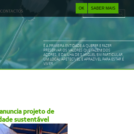
OK
SABER MAIS
CONTACTOS
Pesquisar
Search form
É A PRIMEIRA ENTIDADE A QUERER E FAZER
PRESERVAR OS VALORES QUE FAZEM DOS
AÇORES, E DA ILHA DE S.MIGUEL EM PARTICULAR,
UM LOCAL APETECÍVEL E APRAZÍVEL PARA ESTAR E
VIVER.
anuncia projeto de
Povoação desenvolv
dade sustentável
atividades semanais
idosos do município