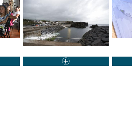
através da
A pre
A Câmara Municipal de Ponta Delgada vai
avançar com as...
 anterior
…
2
3
4
5
6
7
8
9
10
…
seg