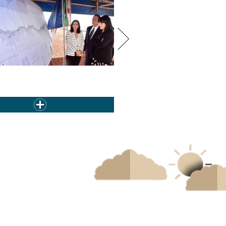
sidente da Câmara Municipal da
Lagoa...
As tardes dos grupos de id
uinte ›
last »