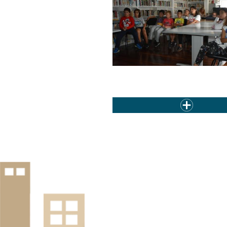
A Câmara Municipal da Povoação 
sua Biblioteca...
« first
‹
Páginas